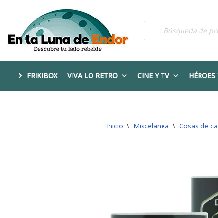
Saltar
al
contenido
FRIKIBOX
VIVA LO RETRO
CINE Y TV
HÉROES 
Inicio
\
Miscelanea
\
Cosas de ca