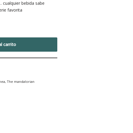
… cualquier bebida sabe
rie favorita
l carrito
nea
,
The mandalorian