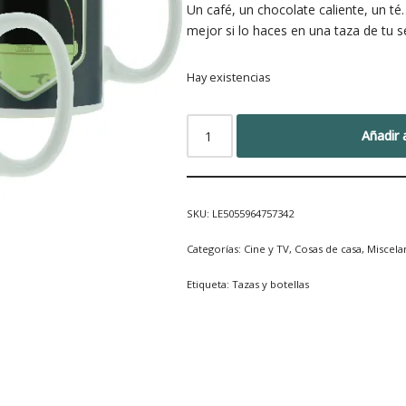
Un café, un chocolate caliente, un té
mejor si lo haces en una taza de tu se
Hay existencias
Añadir a
SKU:
LE5055964757342
Categorías:
Cine y TV
,
Cosas de casa
,
Miscela
Etiqueta:
Tazas y botellas