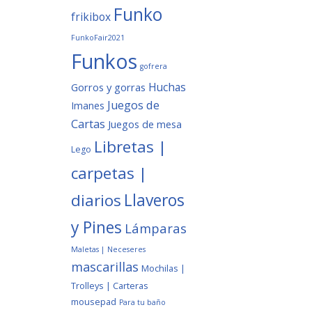
Funko
frikibox
FunkoFair2021
Funkos
gofrera
Huchas
Gorros y gorras
Juegos de
Imanes
Cartas
Juegos de mesa
Libretas |
Lego
carpetas |
Llaveros
diarios
y Pines
Lámparas
Maletas | Neceseres
mascarillas
Mochilas |
Trolleys | Carteras
mousepad
Para tu baño