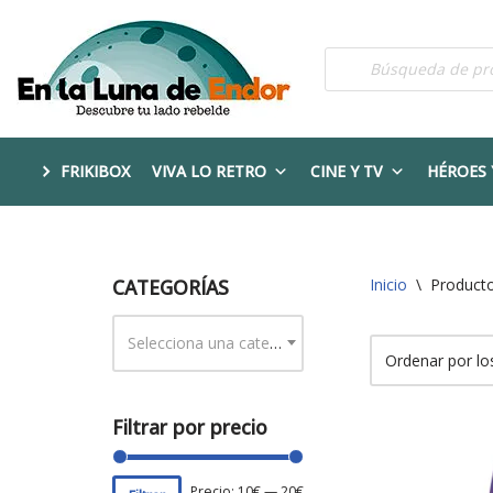
Saltar
al
contenido
FRIKIBOX
VIVA LO RETRO
CINE Y TV
HÉROES 
CATEGORÍAS
Inicio
\
Producto
Selecciona una categoría
Filtrar por precio
Precio:
10€
—
20€