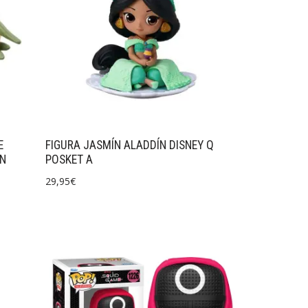
E
FIGURA JASMÍN ALADDÍN DISNEY Q
ON
POSKET A
29,95
€