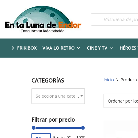
Saltar
al
contenido
FRIKIBOX
VIVA LO RETRO
CINE Y TV
HÉROES 
CATEGORÍAS
Inicio
\
Producto
Selecciona una categoría
Filtrar por precio
Precio:
0€
—
100€