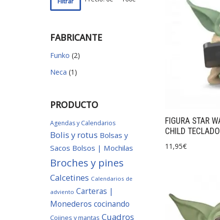
Filtrar
FABRICANTE
Funko
(2)
Neca
(1)
PRODUCTO
FIGURA STAR W
Agendas y Calendarios
CHILD TECLADO
Bolis y rotus
Bolsas y
11,95
€
Sacos
Bolsos | Mochilas
Broches y pines
Calcetines
Calendarios de
Carteras |
adviento
Monederos
cocinando
Cuadros
Cojines y mantas