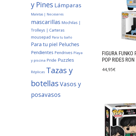
y Pines
Lámparas
Maletas | Neceseres
mascarillas
Mochilas |
Trolleys | Carteras
mousepad
Para tu baño
Para tu piel
Peluches
Pendientes
Pendrives
Playa
FIGURA FUNKO 
Puzzles
POP RIDES RON 
Pride
y piscina
Tazas y
44,95
€
Réplicas
botellas
Vasos y
posavasos