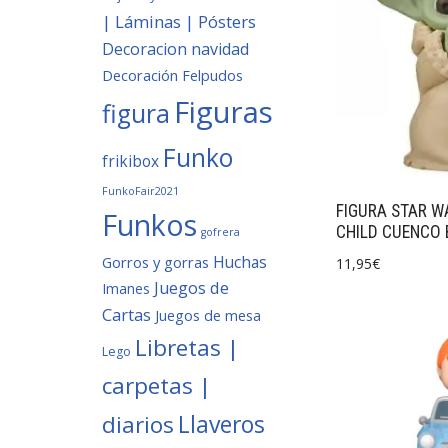
| Láminas | Pósters
Decoracion navidad
Decoración
Felpudos
Figuras
figura
Funko
frikibox
FunkoFair2021
FIGURA STAR W
Funkos
CHILD CUENCO
gofrera
Huchas
Gorros y gorras
11,95
€
Juegos de
Imanes
Cartas
Juegos de mesa
Libretas |
Lego
carpetas |
Llaveros
diarios