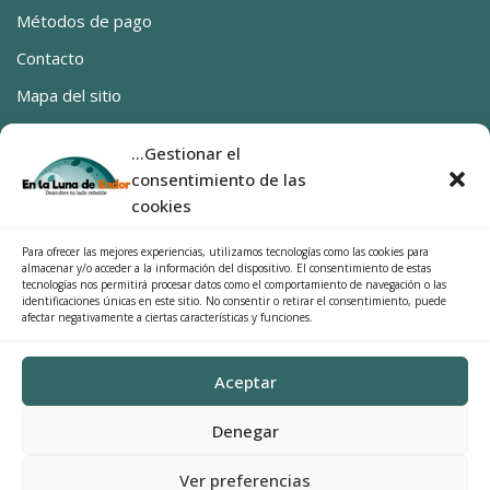
Métodos de pago
Contacto
Mapa del sitio
Ya estamos en Canarias
...Gestionar el
0 productos
0,00€
consentimiento de las
SÍGUENOS
cookies
Facebook
Para ofrecer las mejores experiencias, utilizamos tecnologías como las cookies para
almacenar y/o acceder a la información del dispositivo. El consentimiento de estas
Instragram
tecnologías nos permitirá procesar datos como el comportamiento de navegación o las
identificaciones únicas en este sitio. No consentir o retirar el consentimiento, puede
afectar negativamente a ciertas características y funciones.
Categorías del producto
Aceptar
Star Wars
×
Denegar
Búscalo
Ver preferencias