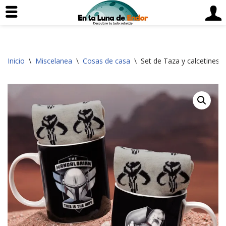
Saltar
Inicio
\
Miscelanea
\
Cosas de casa
\
Set de Taza y calcetines 
al
contenido