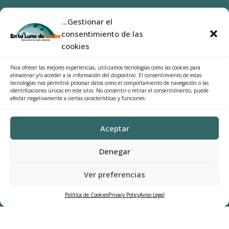
Ya estamos en Canarias
...Gestionar el
0 productos
0,00€
consentimiento de las
SÍGUENOS
cookies
Facebook
Para ofrecer las mejores experiencias, utilizamos tecnologías como las cookies para
almacenar y/o acceder a la información del dispositivo. El consentimiento de estas
Instragram
tecnologías nos permitirá procesar datos como el comportamiento de navegación o las
identificaciones únicas en este sitio. No consentir o retirar el consentimiento, puede
afectar negativamente a ciertas características y funciones.
Categorías del producto
Aceptar
Batman
×
Denegar
Búscalo
Ver preferencias
Política de Cookies
Privacy Policy
Aviso Legal
© En la Luna de Endor - 2020