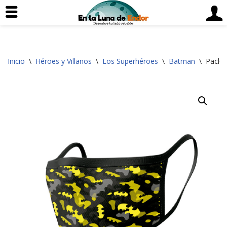
Saltar
Inicio
\
Héroes y Villanos
\
Los Superhéroes
\
Batman
\
Pack d
al
contenido