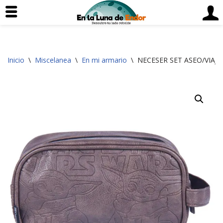
Saltar
Inicio
\
Miscelanea
\
En mi armario
\
NECESER SET ASEO/VIAJ
al
contenido