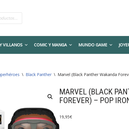
Y VILLANOS
COMIC Y MANGA
MUNDO GAME
JOYE
uperhéroes
\
Black Panther
\
Marvel (Black Panther Wakanda Forev
MARVEL (BLACK PA
FOREVER) – POP IR
19,95
€