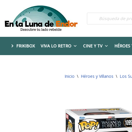
Saltar
al
contenido
FRIKIBOX
VIVA LO RETRO
CINE Y TV
HÉROES 
Inicio
\
Héroes y Villanos
\
Los S