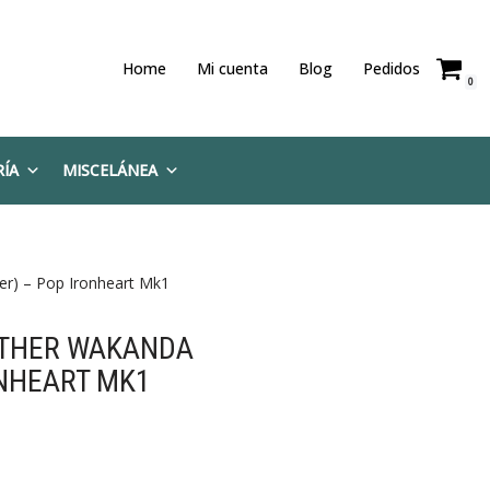
Home
Mi cuenta
Blog
Pedidos
0
RÍA
MISCELÁNEA
er) – Pop Ironheart Mk1
NTHER WAKANDA
ONHEART MK1