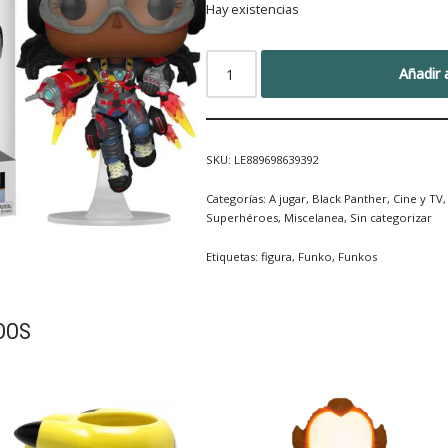
Hay existencias
Añadir a
SKU:
LE889698639392
Categorías:
A jugar
,
Black Panther
,
Cine y TV
Superhéroes
,
Miscelanea
,
Sin categorizar
Etiquetas:
figura
,
Funko
,
Funkos
DOS