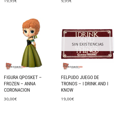
19,95
€
9,95
€
SIN EXISTENCIAS
FIGURA QPOSKET –
FELPUDO JUEGO DE
FROZEN – ANNA
TRONOS – I DRINK AND I
CORONACION
KNOW
30,00
€
19,00
€