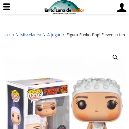
Saltar
Inicio
\
Miscelanea
\
A jugar
\
Figura Funko Pop! Eleven in tank s
al
contenido