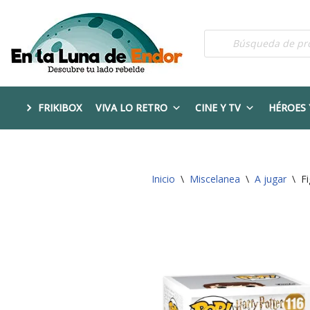
Saltar
al
contenido
FRIKIBOX
VIVA LO RETRO
CINE Y TV
HÉROES 
Inicio
\
Miscelanea
\
A jugar
\
F