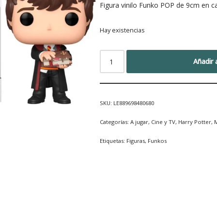
Figura vinilo Funko POP de 9cm en ca
Hay existencias
Añadir a
SKU:
LE889698480680
Categorías:
A jugar
,
Cine y TV
,
Harry Potter
,
M
Etiquetas:
Figuras
,
Funkos