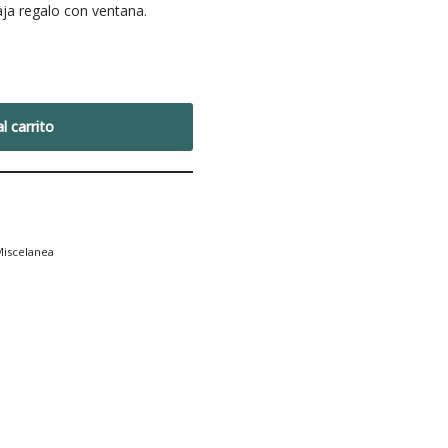
ja regalo con ventana.
l carrito
iscelanea