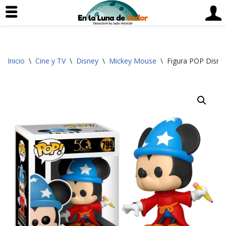
Saltar
Inicio
\
Cine y TV
\
Disney
\
Mickey Mouse
\
Figura POP Disney
al
contenido