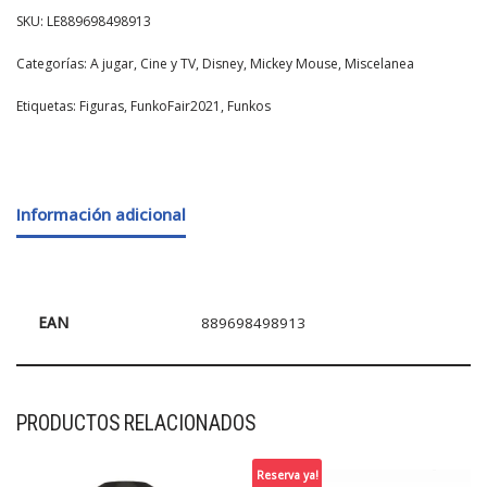
SKU:
LE889698498913
Categorías:
A jugar
,
Cine y TV
,
Disney
,
Mickey Mouse
,
Miscelanea
Etiquetas:
Figuras
,
FunkoFair2021
,
Funkos
Información adicional
EAN
889698498913
PRODUCTOS RELACIONADOS
Reserva ya!