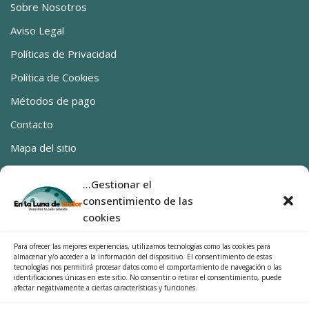
Sobre Nosotros
Aviso Legal
Políticas de Privacidad
Política de Cookies
Métodos de pago
Contacto
Mapa del sitio
Ya estamos en Canarias
...Gestionar el
0 productos
0,00€
consentimiento de las
SÍGUENOS
cookies
Facebook
Para ofrecer las mejores experiencias, utilizamos tecnologías como las cookies para
almacenar y/o acceder a la información del dispositivo. El consentimiento de estas
Instragram
tecnologías nos permitirá procesar datos como el comportamiento de navegación o las
identificaciones únicas en este sitio. No consentir o retirar el consentimiento, puede
afectar negativamente a ciertas características y funciones.
Categorías del producto