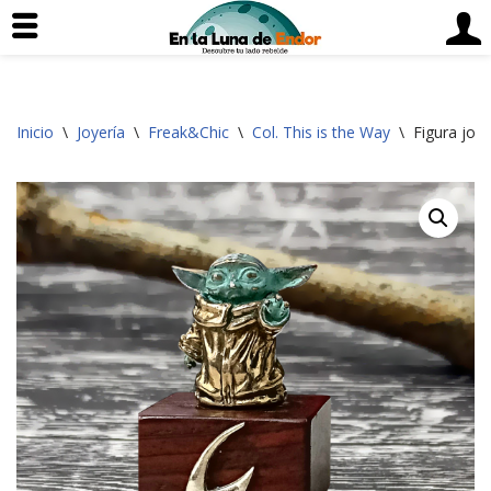
Saltar
Inicio
\
Joyería
\
Freak&Chic
\
Col. This is the Way
\
Figura joy
al
contenido