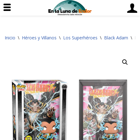
Saltar
Inicio
\
Héroes y Villanos
\
Los Superhéroes
\
Black Adam
\
Fi
al
contenido