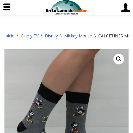
Saltar
Inicio
\
Cine y TV
\
Disney
\
Mickey Mouse
\
CALCETINES MICK
al
contenido