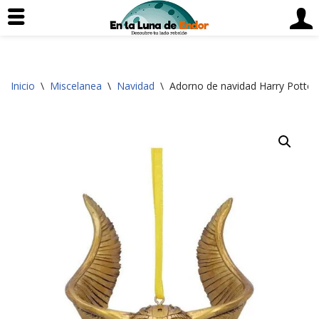
Saltar
Inicio
\
Miscelanea
\
Navidad
\
Adorno de navidad Harry Potter
al
contenido