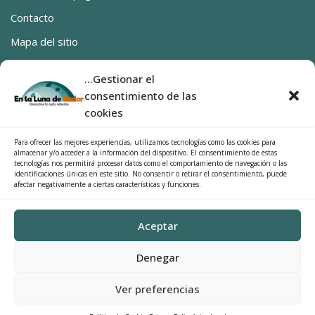
Contacto
Mapa del sitio
Ya estamos en Canarias
...Gestionar el
0 productos
0,00€
consentimiento de las
SÍGUENOS
cookies
Facebook
Para ofrecer las mejores experiencias, utilizamos tecnologías como las cookies para
almacenar y/o acceder a la información del dispositivo. El consentimiento de estas
Instragram
tecnologías nos permitirá procesar datos como el comportamiento de navegación o las
identificaciones únicas en este sitio. No consentir o retirar el consentimiento, puede
afectar negativamente a ciertas características y funciones.
Categorías del producto
Aceptar
Cosas de casa
×
Denegar
Búscalo
Ver preferencias