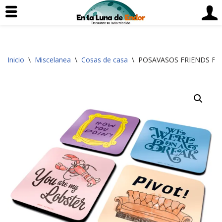
Saltar
Inicio
\
Miscelanea
\
Cosas de casa
\
POSAVASOS FRIENDS FR
al
contenido