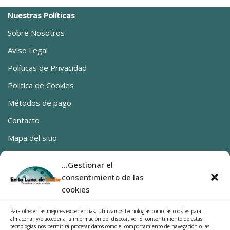
Nuestras Políticas
Sobre Nosotros
Aviso Legal
Políticas de Privacidad
Política de Cookies
Métodos de pago
Contacto
Mapa del sitio
Ya estamos en Canarias
...Gestionar el
0 productos
0,00€
consentimiento de las
SÍGUENOS
cookies
Facebook
Para ofrecer las mejores experiencias, utilizamos tecnologías como las cookies para
almacenar y/o acceder a la información del dispositivo. El consentimiento de estas
Instragram
tecnologías nos permitirá procesar datos como el comportamiento de navegación o las