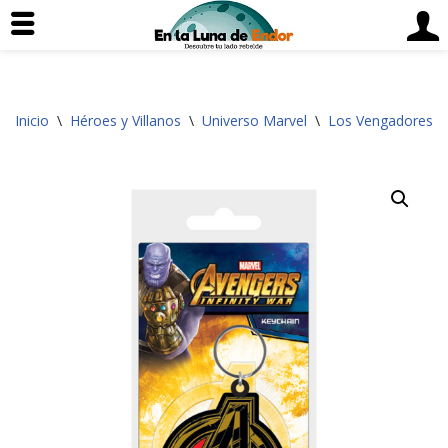
Saltar
Inicio
\
Héroes y Villanos
\
Universo Marvel
\
Los Vengadores
\
al
contenido